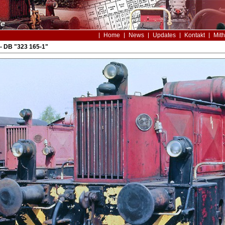
Home
News
Updates
Kontakt
Mith
- DB "323 165-1"