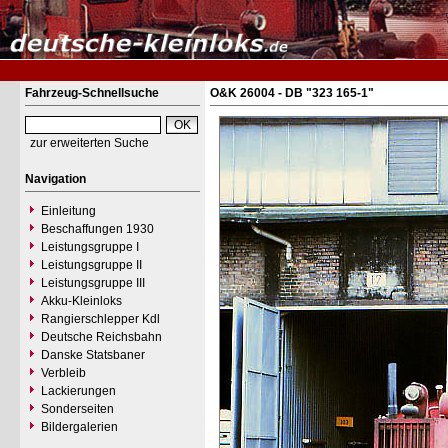
Fahrzeug-Schnellsuche
O&K 26004 - DB "323 165-1"
zur erweiterten Suche
Navigation
Einleitung
Beschaffungen 1930
Leistungsgruppe I
Leistungsgruppe II
Leistungsgruppe III
Akku-Kleinloks
Rangierschlepper Kdl
Deutsche Reichsbahn
Danske Statsbaner
Verbleib
Lackierungen
Sonderseiten
Bildergalerien