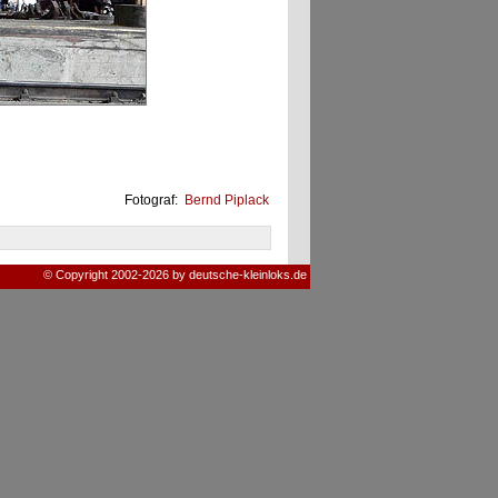
Fotograf:
Bernd Piplack
© Copyright 2002-2026 by deutsche-kleinloks.de