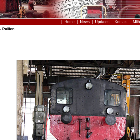
Home
News
Updates
Kontakt
Mith
 Railion