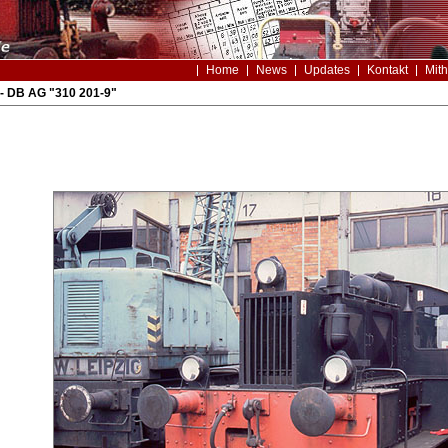
Home
News
Updates
Kontakt
Mith
- DB AG "310 201-9"