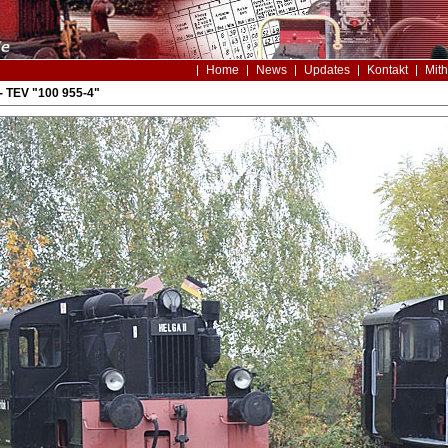
Home
News
Updates
Kontakt
Mith
 TEV "100 955-4"