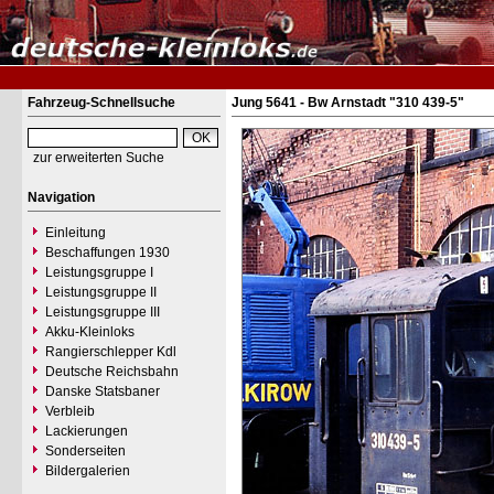
Fahrzeug-Schnellsuche
Jung 5641 - Bw Arnstadt "310 439-5"
zur erweiterten Suche
Navigation
Einleitung
Beschaffungen 1930
Leistungsgruppe I
Leistungsgruppe II
Leistungsgruppe III
Akku-Kleinloks
Rangierschlepper Kdl
Deutsche Reichsbahn
Danske Statsbaner
Verbleib
Lackierungen
Sonderseiten
Bildergalerien