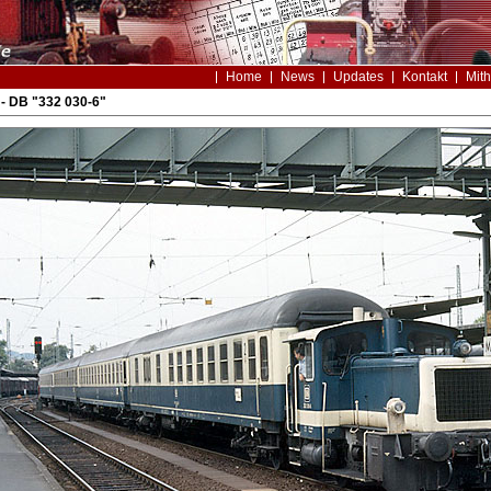
Home
News
Updates
Kontakt
Mith
- DB "332 030-6"