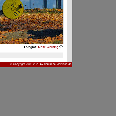
Fotograf:
Malte Werning
© Copyright 2002-2026 by deutsche-kleinloks.de