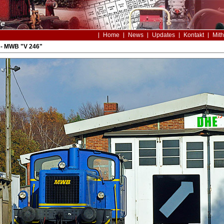
Home
News
Updates
Kontakt
Mith
 - MWB "V 246"