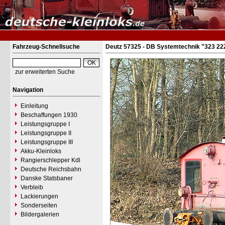
Fahrzeug-Schnellsuche
Deutz 57325 - DB Systemtechnik "323 22
zur erweiterten Suche
Navigation
Einleitung
Beschaffungen 1930
Leistungsgruppe I
Leistungsgruppe II
Leistungsgruppe III
Akku-Kleinloks
Rangierschlepper Kdl
Deutsche Reichsbahn
Danske Statsbaner
Verbleib
Lackierungen
Sonderseiten
Bildergalerien