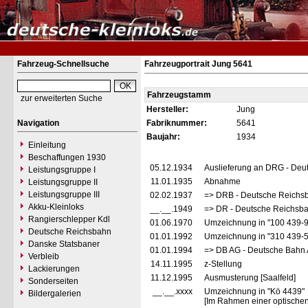
Fahrzeug-Schnellsuche
Fahrzeugportrait Jung 5641
Fahrzeugstamm
zur erweiterten Suche
Hersteller:
Jung
Navigation
Fabriknummer:
5641
Baujahr:
1934
Einleitung
Beschaffungen 1930
05.12.1934
Auslieferung an DRG - Deu
Leistungsgruppe I
11.01.1935
Abnahme
Leistungsgruppe II
Leistungsgruppe III
02.02.1937
=> DRB - Deutsche Reichs
Akku-Kleinloks
__.__.1949
=> DR - Deutsche Reichsba
Rangierschlepper Kdl
01.06.1970
Umzeichnung in "100 439-
Deutsche Reichsbahn
01.01.1992
Umzeichnung in "310 439-
Danske Statsbaner
01.01.1994
=> DB AG - Deutsche Bahn 
Verbleib
14.11.1995
z-Stellung
Lackierungen
11.12.1995
Ausmusterung [Saalfeld]
Sonderseiten
__.__.xxxx
Umzeichnung in "Kö 4439"
Bildergalerien
[Im Rahmen einer optischen