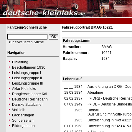
Fahrzeug-Schnellsuche
Fahrzeugportrait BMAG 10221
Fahrzeugstamm
zur erweiterten Suche
Hersteller:
BMAG
Navigation
Fabriknummer:
10221
Baujahr:
1934
Einleitung
Beschaffungen 1930
Leistungsgruppe I
Leistungsgruppe II
Lebenslauf
Leistungsgruppe III
__.__.1934
Auslieferung an DRG - Deu
Akku-Kleinloks
18.03.1934
Abnahme
Rangierschlepper Kdl
02.02.1937
=> DRB - Deutsche Reichs
Deutsche Reichsbahn
07.09.1949
=> DB - Deutsche Bundesb
Danske Statsbaner
Verbleib
__.__.1965
Umbau
[Ausrüstung mit Voith-Turbo
Lackierungen
__.__.1965
Umzeichnung in "Köf 4322
Sonderseiten
Bildergalerien
01.01.1968
Umzeichnung in "323 415-