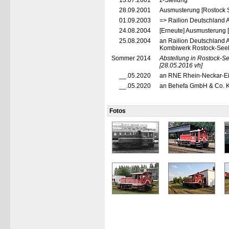
13.07.2001
z-Stellung
28.09.2001
Ausmusterung [Rostock 
01.09.2003
=> Railion Deutschland 
24.08.2004
[Erneute] Ausmusterung 
25.08.2004
an Railion Deutschland 
Kombiwerk Rostock-Seeha
Sommer 2014
Abstellung in Rostock-S
[28.05.2016 vh]
__.05.2020
an RNE Rhein-Neckar-Ei
__.05.2020
an Behefa GmbH & Co. KG
Fotos