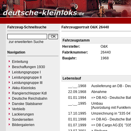
Fahrzeug-Schnellsuche
Fahrzeugportrait O&K 26440
Fahrzeugstamm
zur erweiterten Suche
Hersteller:
O&K
Navigation
Fabriknummer:
26440
Baujahr:
1968
Einleitung
Beschaffungen 1930
Leistungsgruppe I
Leistungsgruppe II
Lebenslauf
Leistungsgruppe III
__.__.1968
Auslieferung an DB - D
Akku-Kleinloks
22.09.1968
Abnahme
Rangierschlepper Kdl
01.01.1994
=> DB AG - Deutsche Bah
Deutsche Reichsbahn
__.__.1995
Umbau
Danske Statsbaner
[Ausrüstung mit Funkfer
Verbleib
17.10.1995
Umzeichnung in "335 04
Lackierungen
01.01.1998
=> DB AG - Deutsche Ba
Sonderseiten
Bildergalerien
01.07.1999
=> DB Cargo AG [D] "33