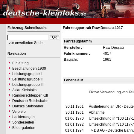
Fahrzeug-Schnellsuche
Fahrzeugportrait Raw Dessau 4017
Fahrzeugstamm
zur erweiterten Suche
Hersteller:
Raw Dessau
Navigation
Fabriknummer:
4017
Baujahr:
1961
Einleitung
Beschaffungen 1930
Leistungsgruppe I
Leistungsgruppe II
Lebenslauf
Leistungsgruppe III
Akku-Kleinloks
Fiktive Verwendung von Te
Rangierschlepper Kdl
Deutsche Reichsbahn
Danske Statsbaner
30.11.1961
Auslieferung an DR - Deuts
Verbleib
30.11.1961
Abnahme
Lackierungen
01.06.1970
Umzeichnung in "100 117-
Sonderseiten
01.01.1992
Umzeichnung in "310 117-
Bildergalerien
01.01.1994
=> DB AG - Deutsche Bahn 