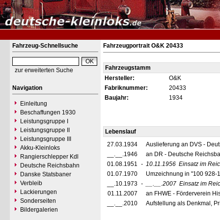
Fahrzeug-Schnellsuche
Fahrzeugportrait O&K 20433
Fahrzeugstamm
zur erweiterten Suche
Hersteller:
O&K
Navigation
Fabriknummer:
20433
Baujahr:
1934
Einleitung
Beschaffungen 1930
Leistungsgruppe I
Leistungsgruppe II
Lebenslauf
Leistungsgruppe III
27.03.1934
Auslieferung an DVS - Deut
Akku-Kleinloks
__.__.1946
an DR - Deutsche Reichsba
Rangierschlepper Kdl
01.08.1951
-
10.11.1956
Einsatz im Re
Deutsche Reichsbahn
01.07.1970
Umzeichnung in "100 928-
Danske Statsbaner
Verbleib
__.10.1973
-
__.__.2007
Einsatz im Re
Lackierungen
01.11.2007
an FHWE - Förderverein His
Sonderseiten
__.__.2010
Aufstellung als Denkmal, Pr
Bildergalerien