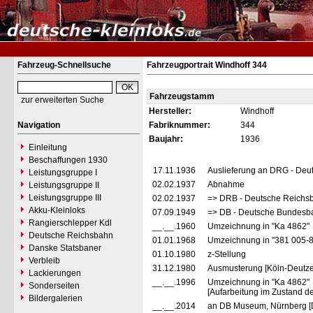
Fahrzeug-Schnellsuche
Fahrzeugportrait Windhoff 344
Fahrzeugstamm
zur erweiterten Suche
Hersteller:
Windhoff
Navigation
Fabriknummer:
344
Baujahr:
1936
Einleitung
Beschaffungen 1930
17.11.1936
Auslieferung an DRG - Deu
Leistungsgruppe I
02.02.1937
Abnahme
Leistungsgruppe II
Leistungsgruppe III
02.02.1937
=> DRB - Deutsche Reichs
Akku-Kleinloks
07.09.1949
=> DB - Deutsche Bundesb
Rangierschlepper Kdl
__.__.1960
Umzeichnung in "Ka 4862"
Deutsche Reichsbahn
01.01.1968
Umzeichnung in "381 005-
Danske Statsbaner
01.10.1980
z-Stellung
Verbleib
31.12.1980
Ausmusterung [Köln-Deutzer
Lackierungen
__.__.1996
Umzeichnung in "Ka 4862"
Sonderseiten
[Aufarbeitung im Zustand de
Bildergalerien
__.__.2014
an DB Museum, Nürnberg [