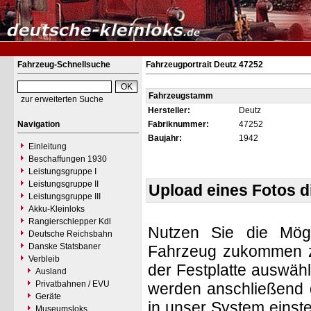
Fahrzeug-Schnellsuche
Fahrzeugportrait Deutz 47252
Fahrzeugstamm
zur erweiterten Suche
Hersteller:
Deutz
Navigation
Fabriknummer:
47252
Baujahr:
1942
Einleitung
Beschaffungen 1930
Leistungsgruppe I
Leistungsgruppe II
Upload eines Fotos 
Leistungsgruppe III
Akku-Kleinloks
Rangierschlepper Kdl
Nutzen Sie die Mögl
Deutsche Reichsbahn
Danske Statsbaner
Fahrzeug zukommen zu 
Verbleib
der Festplatte auswäh
Ausland
Privatbahnen / EVU
werden anschließend d
Geräte
in unser System einste
Museumsloks