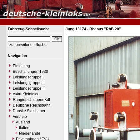
Fahrzeug-Schnellsuche
Jung 13174 - Rhenus "RhB 20"
zur erweiterten Suche
Navigation
Einleitung
Beschaffungen 1930
Leistungsgruppe I
Leistungsgruppe II
Leistungsgruppe III
Akku-Kleinloks
Rangierschlepper Kdl
Deutsche Reichsbahn
Danske Statsbaner
Verbleib
Ausland
Italien
Niederlande
Privatbahnen / EVU