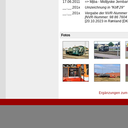
17.06.2011
=> Mjba - Midtjyske Jernban
__.__.201x
Umzeichnung in
"Köff 29"
__.__.201x
Vergabe der NVR-Nummer
[NVR-Nummer: 98 86 7604 
[20.10.2023 in Rønland [DK]
Fotos
Ergänzungen zum 