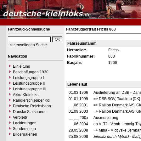
Fahrzeug-Schnellsuche
Fahrzeugportrait Frichs 863
Fahrzeugstamm
zur erweiterten Suche
Hersteller:
Frichs
Navigation
Fabriknummer:
863
Baujahr:
1966
Einleitung
Beschaffungen 1930
Leistungsgruppe I
Leistungsgruppe II
Lebenslauf
Leistungsgruppe III
01.03.1966
Auslieferung an DSB - Dan
Akku-Kleinloks
01.01.1999
=> DSB SOV, Taastrup [DK]
Rangierschlepper Kdl
__.06.2001
=> Railion Denmark A/S, Gl
Deutsche Reichsbahn
01.09.2003
=> Railion Danmark A/S, Gl
Danske Statsbaner
Verbleib
__.__.200x
Ausmusterung
Lackierungen
__.06.2004
an VLTJ - Vemb-Lemvig-Thy
Sonderseiten
28.05.2008
=> Mjba - Midtjyske Jernban
Bildergalerien
25.08.2008
Einsatz durch MjbaD - Midtj