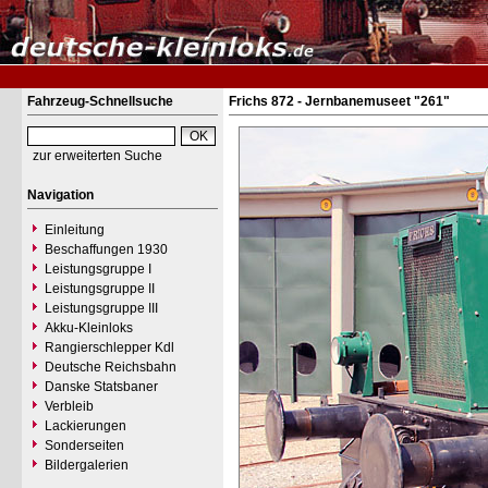
Fahrzeug-Schnellsuche
Frichs 872 - Jernbanemuseet "261"
zur erweiterten Suche
Navigation
Einleitung
Beschaffungen 1930
Leistungsgruppe I
Leistungsgruppe II
Leistungsgruppe III
Akku-Kleinloks
Rangierschlepper Kdl
Deutsche Reichsbahn
Danske Statsbaner
Verbleib
Lackierungen
Sonderseiten
Bildergalerien