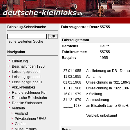
Fahrzeug-Schnellsuche
Fahrzeugportrait Deutz 55755
Fahrzeugstamm
zur erweiterten Suche
Hersteller:
Deutz
Navigation
Fabriknummer:
55755
Baujahr:
1955
Einleitung
Beschaffungen 1930
27.01.1955
Auslieferung an DB - Deut
Leistungsgruppe I
11.02.1955
Abnahme
Leistungsgruppe II
Leistungsgruppe III
01.01.1968
Umzeichnung in "321 189-
Akku-Kleinloks
13.11.1968
Umzeichnung in "322 139-
Rangierschlepper Kdl
16.01.1979
z-Stellung
Deutsche Reichsbahn
31.12.1979
Ausmusterung
Danske Statsbaner
__.__.198x
an Elisabeth Layritz GmbH,
Verbleib
Ausland
Verbleib unbekannt
Privatbahnen / EVU
Geräte
Museumsloks
Fotos