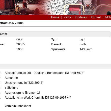
Home
News
Updates
Kontakt
Mith
rtrait O&K 26085
tamm
O&K
Typ:
Lg II
mer:
26085
Bauart:
B-dh
1960
Spurweite:
1435 mm
0
Auslieferung an DB - Deutsche Bundesbahn [D] "Köf 6678"
0
Abnahme
8
Umzeichnung in "323 299-8"
2
z-Stellung
2
Ausmusterung [Bremen 1]
x
Abstellung im Werk Chemnitz [D] [27.09.1997 vh]
Verbleib unbekannt