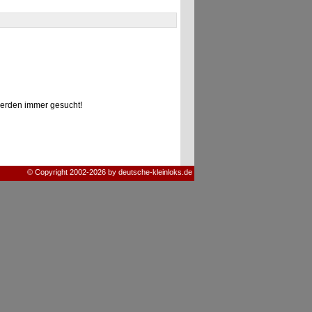
erden immer gesucht!
© Copyright 2002-2026 by deutsche-kleinloks.de