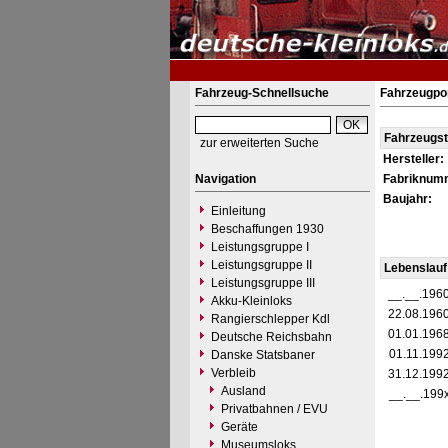
Fahrzeug-Schnellsuche
Fahrzeugpo
Fahrzeugs
zur erweiterten Suche
Hersteller:
Navigation
Fabriknum
Baujahr:
Einleitung
Beschaffungen 1930
Leistungsgruppe I
Leistungsgruppe II
Lebenslauf
Leistungsgruppe III
__.__.196
Akku-Kleinloks
22.08.196
Rangierschlepper Kdl
01.01.196
Deutsche Reichsbahn
01.11.199
Danske Statsbaner
Verbleib
31.12.199
Ausland
__.__.199
Privatbahnen / EVU
Geräte
Museumsloks