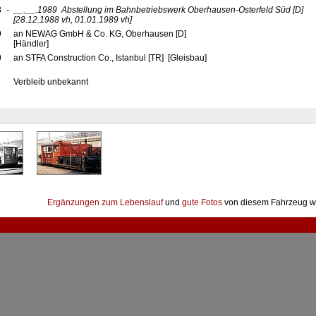
8
-
__.__.1989
Abstellung im Bahnbetriebswerk Oberhausen-Osterfeld Süd
[D]
[28.12.1988 vh, 01.01.1989 vh]
9
an NEWAG GmbH & Co. KG, Oberhausen [D]
[Händler]
0
an STFA Construction Co., Istanbul [TR] [Gleisbau]
Verbleib unbekannt
Ergänzungen zum Lebenslauf
und
gute Fotos
von diesem Fahrzeug w