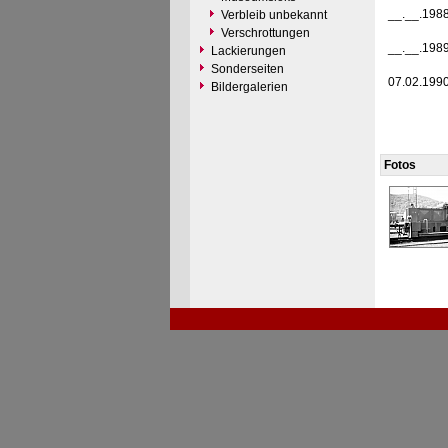
__.__.198
Verbleib unbekannt
Verschrottungen
__.__.198
Lackierungen
Sonderseiten
07.02.199
Bildergalerien
Fotos