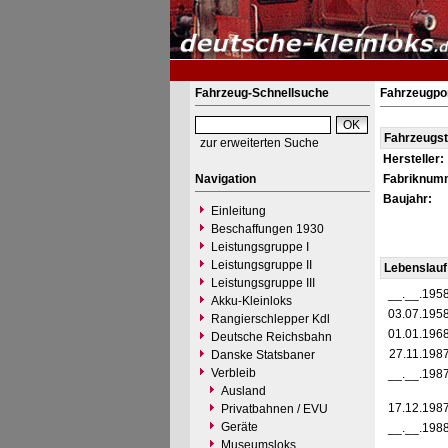
Fahrzeug-Schnellsuche
Fahrzeugpor
Fahrzeugs
zur erweiterten Suche
Hersteller:
Navigation
Fabriknum
Baujahr:
Einleitung
Beschaffungen 1930
Leistungsgruppe I
Leistungsgruppe II
Lebenslauf
Leistungsgruppe III
__.__.195
Akku-Kleinloks
03.07.195
Rangierschlepper Kdl
01.01.196
Deutsche Reichsbahn
27.11.198
Danske Statsbaner
Verbleib
__.__.198
Ausland
17.12.198
Privatbahnen / EVU
Geräte
__.__.198
Museumsloks