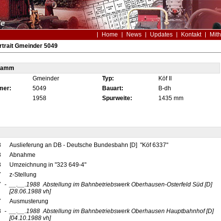
Home
News
Updates
Kontakt
Mith
trait Gmeinder 5049
tamm
Gmeinder
Typ:
Köf II
mer:
5049
Bauart:
B-dh
1958
Spurweite:
1435 mm
8
Auslieferung an DB - Deutsche Bundesbahn [D] "Köf 6337"
8
Abnahme
8
Umzeichnung in "323 649-4"
7
z-Stellung
7
-
__.__.1988
Abstellung im Bahnbetriebswerk Oberhausen-Osterfeld Süd
[D]
[28.06.1988 vh]
7
Ausmusterung
8
-
__.__.1988
Abstellung im Bahnbetriebswerk Oberhausen Hauptbahnhof
[D]
[04.10.1988 vh]