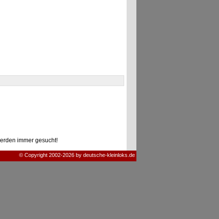
erden immer gesucht!
© Copyright 2002-2026 by deutsche-kleinloks.de