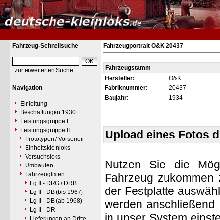
Fahrzeug-Schnellsuche
Fahrzeugportrait O&K 20437
Fahrzeugstamm
zur erweiterten Suche
Hersteller:
O&K
Navigation
Fabriknummer:
20437
Baujahr:
1934
Einleitung
Beschaffungen 1930
Leistungsgruppe I
Leistungsgruppe II
Upload eines Fotos 
Prototypen / Vorserien
Einheitskleinloks
Versuchsloks
Nutzen Sie die Mögl
Umbauten
Fahrzeuglisten
Fahrzeug zukommen zu 
Lg II - DRG / DRB
der Festplatte auswäh
Lg II - DB (bis 1967)
Lg II - DB (ab 1968)
werden anschließend d
Lg II - DR
in unser System einste
Lieferungen an Dritte