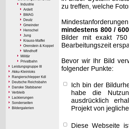
Industrie
zu treffen, welche Fot
Ardelt
BMAG
Deutz
Mindestanforderungen: 
Gmeinder
mindestens 800 / 600
Henschel
Jung
Bilder mit exakt 75
Krauss-Maffei
Bearbeitungszeit ersp
Orenstein & Koppel
Windhoff
Militär
Bevor wir Ihr Bild ve
Privatbahn
Leistungsgruppe III
folgender Punkte:
Akku-Kleinloks
Rangierschlepper Kdl
Deutsche Reichsbahn
Ich bin der Bildur
Danske Statsbaner
habe die Nutzun
Verbleib
Lackierungen
ausdrücklich erha
Sonderseiten
Projekt von jeglich
Bildergalerien
Diese Webseite is