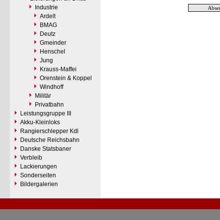
Industrie
Ardelt
BMAG
Deutz
Gmeinder
Henschel
Jung
Krauss-Maffei
Orenstein & Koppel
Windhoff
Militär
Privatbahn
Leistungsgruppe III
Akku-Kleinloks
Rangierschlepper Kdl
Deutsche Reichsbahn
Danske Statsbaner
Verbleib
Lackierungen
Sonderseiten
Bildergalerien