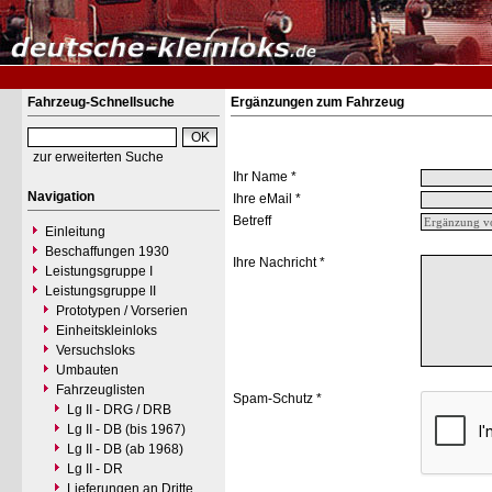
Fahrzeug-Schnellsuche
Ergänzungen zum Fahrzeug
zur erweiterten Suche
Ihr Name *
Navigation
Ihre eMail *
Betreff
Einleitung
Beschaffungen 1930
Ihre Nachricht *
Leistungsgruppe I
Leistungsgruppe II
Prototypen / Vorserien
Einheitskleinloks
Versuchsloks
Umbauten
Fahrzeuglisten
Spam-Schutz *
Lg II - DRG / DRB
Lg II - DB (bis 1967)
Lg II - DB (ab 1968)
Lg II - DR
Lieferungen an Dritte