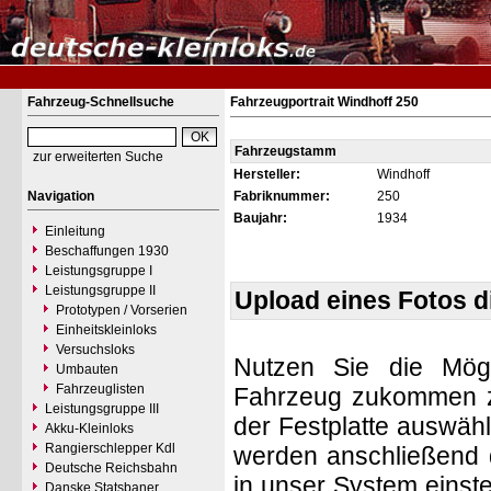
Fahrzeug-Schnellsuche
Fahrzeugportrait Windhoff 250
Fahrzeugstamm
zur erweiterten Suche
Hersteller:
Windhoff
Navigation
Fabriknummer:
250
Baujahr:
1934
Einleitung
Beschaffungen 1930
Leistungsgruppe I
Leistungsgruppe II
Upload eines Fotos 
Prototypen / Vorserien
Einheitskleinloks
Versuchsloks
Nutzen Sie die Mögl
Umbauten
Fahrzeuglisten
Fahrzeug zukommen zu 
Leistungsgruppe III
der Festplatte auswäh
Akku-Kleinloks
Rangierschlepper Kdl
werden anschließend d
Deutsche Reichsbahn
in unser System einste
Danske Statsbaner