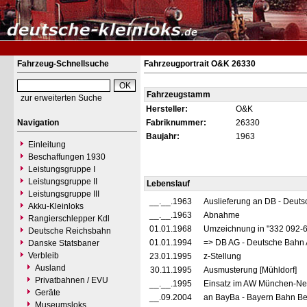
Fahrzeug-Schnellsuche
Fahrzeugportrait O&K 26330
Fahrzeugstamm
zur erweiterten Suche
Hersteller:
O&K
Navigation
Fabriknummer:
26330
Baujahr:
1963
Einleitung
Beschaffungen 1930
Leistungsgruppe I
Leistungsgruppe II
Lebenslauf
Leistungsgruppe III
__.__.1963
Auslieferung an DB - Deut
Akku-Kleinloks
__.__.1963
Abnahme
Rangierschlepper Kdl
01.01.1968
Umzeichnung in "332 092-
Deutsche Reichsbahn
01.01.1994
=> DB AG - Deutsche Bahn 
Danske Statsbaner
Verbleib
23.01.1995
z-Stellung
Ausland
30.11.1995
Ausmusterung [Mühldorf]
Privatbahnen / EVU
__.__.1995
Einsatz im AW München-Neua
Geräte
__.09.2004
an BayBa - Bayern Bahn Bet
Museumsloks