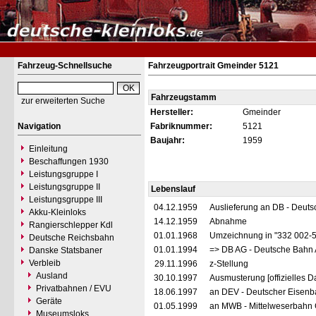
Fahrzeug-Schnellsuche
Fahrzeugportrait Gmeinder 5121
Fahrzeugstamm
zur erweiterten Suche
Hersteller:
Gmeinder
Navigation
Fabriknummer:
5121
Baujahr:
1959
Einleitung
Beschaffungen 1930
Leistungsgruppe I
Leistungsgruppe II
Lebenslauf
Leistungsgruppe III
04.12.1959
Auslieferung an DB - Deut
Akku-Kleinloks
14.12.1959
Abnahme
Rangierschlepper Kdl
01.01.1968
Umzeichnung in "332 002-
Deutsche Reichsbahn
01.01.1994
=> DB AG - Deutsche Bahn 
Danske Statsbaner
Verbleib
29.11.1996
z-Stellung
Ausland
30.10.1997
Ausmusterung [offizielles D
Privatbahnen / EVU
18.06.1997
an DEV - Deutscher Eisenba
Geräte
01.05.1999
an MWB - Mittelweserbahn 
Museumsloks