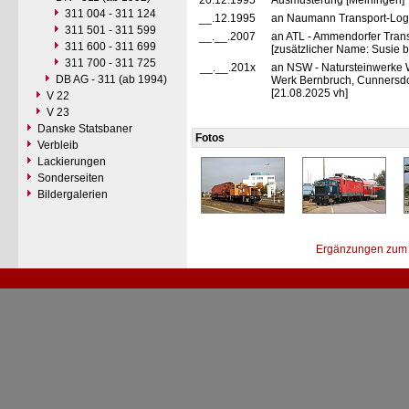
20.12.1995
Ausmusterung [Meiningen]
311 004 - 311 124
__.12.1995
an Naumann Transport-Logi
311 501 - 311 599
__.__.2007
an ATL - Ammendorfer Tran
311 600 - 311 699
[zusätzlicher Name: Susie b
311 700 - 311 725
__.__.201x
an NSW - Natursteinwerke
DB AG - 311 (ab 1994)
Werk Bernbruch, Cunnersd
[21.08.2025 vh]
V 22
V 23
Danske Statsbaner
Fotos
Verbleib
Lackierungen
Sonderseiten
Bildergalerien
Ergänzungen zum 