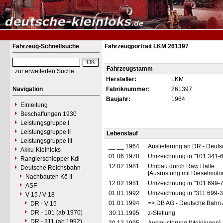
Fahrzeug-Schnellsuche
Fahrzeugportrait LKM 261397
Fahrzeugstamm
zur erweiterten Suche
Hersteller:
LKM
Navigation
Fabriknummer:
261397
Baujahr:
1964
Einleitung
Beschaffungen 1930
Leistungsgruppe I
Leistungsgruppe II
Lebenslauf
Leistungsgruppe III
__.__.1964
Auslieferung an DR - Deut
Akku-Kleinloks
01.06.1970
Umzeichnung in "101 341-
Rangierschlepper Kdl
12.02.1981
Umbau durch Raw Halle
Deutsche Reichsbahn
[Ausrüstung mit Dieselmoto
Nachbauten Kö II
12.02.1981
Umzeichnung in "101 699-
ASF
01.01.1992
Umzeichnung in "311 699-
V 15 / V 18
01.01.1994
=> DB AG - Deutsche Bahn 
DR - V 15
DR - 101 (ab 1970)
30.11.1995
z-Stellung
DR - 311 (ab 1992)