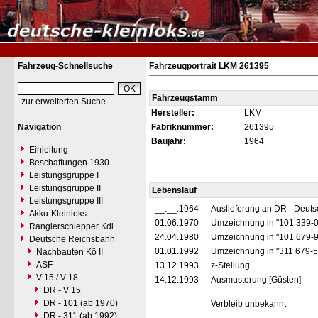
Fahrzeug-Schnellsuche
Fahrzeugportrait LKM 261395
Fahrzeugstamm
zur erweiterten Suche
Hersteller:
LKM
Navigation
Fabriknummer:
261395
Baujahr:
1964
Einleitung
Beschaffungen 1930
Leistungsgruppe I
Leistungsgruppe II
Lebenslauf
Leistungsgruppe III
__.__.1964
Auslieferung an DR - Deut
Akku-Kleinloks
01.06.1970
Umzeichnung in "101 339-
Rangierschlepper Kdl
24.04.1980
Umzeichnung in "101 679-
Deutsche Reichsbahn
01.01.1992
Umzeichnung in "311 679-
Nachbauten Kö II
ASF
13.12.1993
z-Stellung
V 15 / V 18
14.12.1993
Ausmusterung [Güsten]
DR - V 15
DR - 101 (ab 1970)
Verbleib unbekannt
DR - 311 (ab 1992)