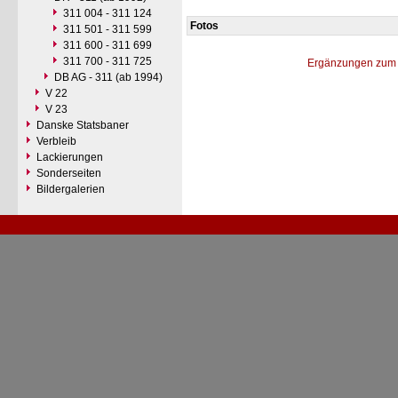
311 004 - 311 124
Fotos
311 501 - 311 599
311 600 - 311 699
311 700 - 311 725
Ergänzungen zum 
DB AG - 311 (ab 1994)
V 22
V 23
Danske Statsbaner
Verbleib
Lackierungen
Sonderseiten
Bildergalerien