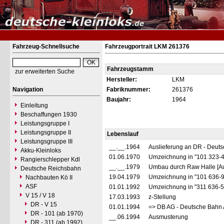
Fahrzeug-Schnellsuche
Fahrzeugportrait LKM 261376
Fahrzeugstamm
zur erweiterten Suche
Hersteller:
LKM
Navigation
Fabriknummer:
261376
Baujahr:
1964
Einleitung
Beschaffungen 1930
Leistungsgruppe I
Leistungsgruppe II
Lebenslauf
Leistungsgruppe III
__.__.1964
Auslieferung an DR - Deut
Akku-Kleinloks
01.06.1970
Umzeichnung in "101 323-
Rangierschlepper Kdl
__.__.1979
Umbau durch Raw Halle [Au
Deutsche Reichsbahn
19.04.1979
Umzeichnung in "101 636-
Nachbauten Kö II
ASF
01.01.1992
Umzeichnung in "311 636-
V 15 / V 18
17.03.1993
z-Stellung
DR - V 15
01.01.1994
=> DB AG - Deutsche Bahn 
DR - 101 (ab 1970)
__.06.1994
Ausmusterung
DR - 311 (ab 1992)