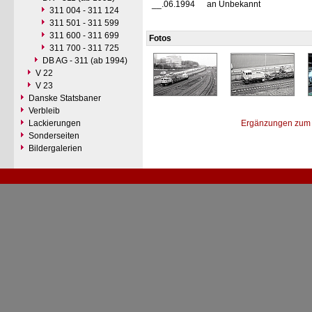
__.06.1994
an Unbekannt
311 004 - 311 124
311 501 - 311 599
311 600 - 311 699
Fotos
311 700 - 311 725
DB AG - 311 (ab 1994)
V 22
V 23
Danske Statsbaner
Verbleib
Lackierungen
Ergänzungen zum 
Sonderseiten
Bildergalerien