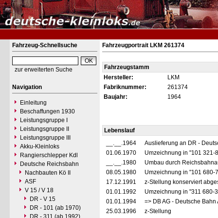
Fahrzeug-Schnellsuche
Fahrzeugportrait LKM 261374
Fahrzeugstamm
zur erweiterten Suche
Hersteller:
LKM
Navigation
Fabriknummer:
261374
Baujahr:
1964
Einleitung
Beschaffungen 1930
Leistungsgruppe I
Leistungsgruppe II
Lebenslauf
Leistungsgruppe III
__.__.1964
Auslieferung an DR - Deut
Akku-Kleinloks
01.06.1970
Umzeichnung in "101 321-
Rangierschlepper Kdl
__.__.1980
Umbau durch Reichsbahnau
Deutsche Reichsbahn
08.05.1980
Umzeichnung in "101 680-
Nachbauten Kö II
ASF
17.12.1991
z-Stellung konserviert abges
V 15 / V 18
01.01.1992
Umzeichnung in "311 680-
DR - V 15
01.01.1994
=> DB AG - Deutsche Bahn 
DR - 101 (ab 1970)
25.03.1996
z-Stellung
DR - 311 (ab 1992)