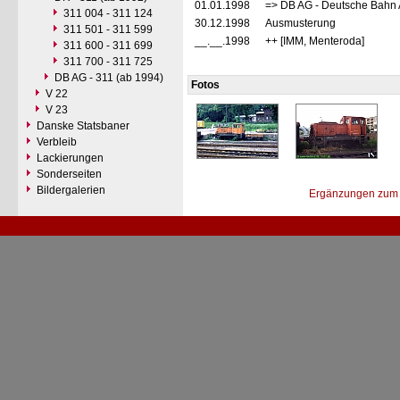
01.01.1998
=> DB AG - Deutsche Bahn 
311 004 - 311 124
30.12.1998
Ausmusterung
311 501 - 311 599
__.__.1998
++ [IMM, Menteroda]
311 600 - 311 699
311 700 - 311 725
DB AG - 311 (ab 1994)
Fotos
V 22
V 23
Danske Statsbaner
Verbleib
Lackierungen
Sonderseiten
Bildergalerien
Ergänzungen zum 