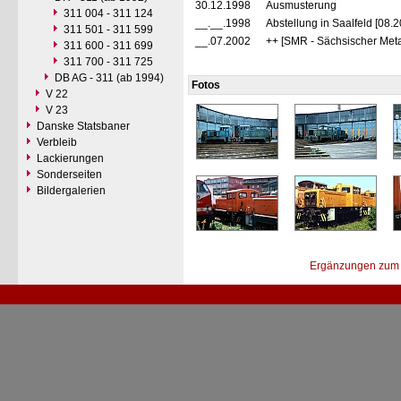
30.12.1998
Ausmusterung
311 004 - 311 124
__.__.1998
Abstellung in Saalfeld [08.
311 501 - 311 599
__.07.2002
++ [SMR - Sächsischer Met
311 600 - 311 699
311 700 - 311 725
DB AG - 311 (ab 1994)
Fotos
V 22
V 23
Danske Statsbaner
Verbleib
Lackierungen
Sonderseiten
Bildergalerien
Ergänzungen zum 