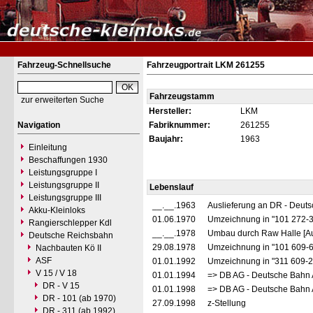
Fahrzeug-Schnellsuche
Fahrzeugportrait LKM 261255
Fahrzeugstamm
zur erweiterten Suche
Hersteller:
LKM
Navigation
Fabriknummer:
261255
Baujahr:
1963
Einleitung
Beschaffungen 1930
Leistungsgruppe I
Leistungsgruppe II
Lebenslauf
Leistungsgruppe III
__.__.1963
Auslieferung an DR - Deut
Akku-Kleinloks
01.06.1970
Umzeichnung in "101 272-
Rangierschlepper Kdl
__.__.1978
Umbau durch Raw Halle [Au
Deutsche Reichsbahn
29.08.1978
Umzeichnung in "101 609-
Nachbauten Kö II
ASF
01.01.1992
Umzeichnung in "311 609-
V 15 / V 18
01.01.1994
=> DB AG - Deutsche Bahn 
DR - V 15
01.01.1998
=> DB AG - Deutsche Bahn 
DR - 101 (ab 1970)
27.09.1998
z-Stellung
DR - 311 (ab 1992)