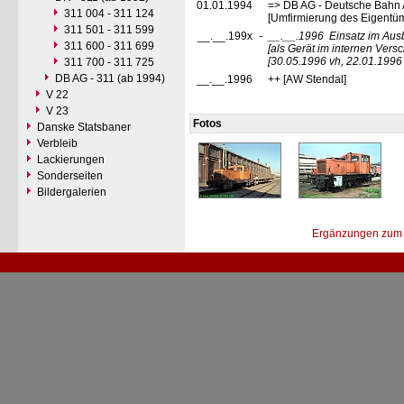
01.01.1994
=> DB AG - Deutsche Bahn 
311 004 - 311 124
[Umfirmierung des Eigentüme
311 501 - 311 599
__.__.199x
-
__.__.1996
Einsatz im Au
311 600 - 311 699
[als Gerät im internen Vers
[30.05.1996 vh, 22.01.1996
311 700 - 311 725
DB AG - 311 (ab 1994)
__.__.1996
++ [AW Stendal]
V 22
V 23
Fotos
Danske Statsbaner
Verbleib
Lackierungen
Sonderseiten
Bildergalerien
Ergänzungen zum 