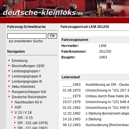
Fahrzeug-Schnellsuche
Fahrzeugportrait LKM 261250
Fahrzeugstamm
zur erweiterten Suche
Hersteller:
LKM
Navigation
Fabriknummer:
261250
Baujahr:
1963
Einleitung
Beschaffungen 1930
Leistungsgruppe I
Leistungsgruppe II
Lebenslauf
Leistungsgruppe III
__.__.1963
Auslieferung an DR - Deut
Akku-Kleinloks
01.06.1970
Umzeichnung in "101 267-
Rangierschlepper Kdl
__.__.1979
Umbau durch Raw Halle [Au
Deutsche Reichsbahn
19.07.1979
Umzeichnung in "101 648-
Nachbauten Kö II
ASF
01.01.1992
Umzeichnung in "311 648-
V 15 / V 18
11.02.1992
z-Stellung [konserviert abges
DR - V 15
14.10.1993
z-Stellung
DR - 101 (ab 1970)
06.12.1993
Ausmusterung [Reichenbac
DR - 311 (ab 1992)