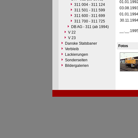
01.01.199
311 004 - 311 124
03.08.199
311 501 - 311 599
01.01.199
311 600 - 311 699
30.11.199
311 700 - 311 725
DB AG - 311 (ab 1994)
__.__.199
V 22
V 23
Danske Statsbaner
Fotos
Verbleib
Lackierungen
Sonderseiten
Bildergalerien