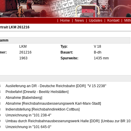
Home
News
Updates
Kontakt
Mith
rtrait LKM 261216
tamm
LKM
Typ:
V 18
mer:
261216
Bauart:
B-dh
1963
Spurweite:
1435 mm
3
Auslieferung an DR - Deutsche Reichsbahn [DDR] "V 15 2238"
3
Probefahrt [Drewitz - Beelitz Heilstätten]
3
Abnahme [Babelsberg]
3
Abnahme [Reichsbahnausbesserungswerk Karl-Marx-Stadt]
3
Indienststellung [Reichsbahndirektion Cottbus]
0
Umzeichnung in "101 238-4"
9
Umbau durch Reichsbahnausbesserungswerk Halle [DDR] [Umbau zur BR 101
9
Umzeichnung in "101 645-0"