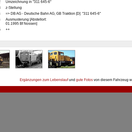
2
Umzeichnung in "311 645-6"
3
z-Stellung
4
=> DB AG - Deutsche Bahn AG, GB Traktion [D] "311 645-6"
4
Ausmusterung [Abstellort:
01.1995 Bf Nossen]
5
++
Ergänzungen zum Lebenslauf
und
gute Fotos
von diesem Fahrzeug w