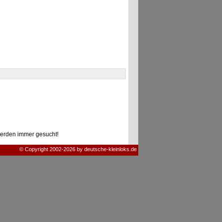
erden immer gesucht!
© Copyright 2002-2026 by deutsche-kleinloks.de