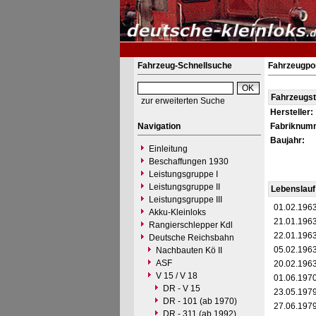
Fahrzeug-Schnellsuche
Fahrzeugpo
Fahrzeugs
zur erweiterten Suche
Hersteller:
Navigation
Fabriknum
Baujahr:
Einleitung
Beschaffungen 1930
Leistungsgruppe I
Leistungsgruppe II
Lebenslauf
Leistungsgruppe III
01.02.196
Akku-Kleinloks
21.01.196
Rangierschlepper Kdl
22.01.196
Deutsche Reichsbahn
05.02.196
Nachbauten Kö II
ASF
20.02.196
V 15 / V 18
01.06.197
DR - V 15
23.05.197
DR - 101 (ab 1970)
27.06.197
DR - 311 (ab 1992)