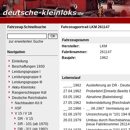
Fahrzeug-Schnellsuche
Fahrzeugportrait LKM 261147
Fahrzeugstamm
zur erweiterten Suche
Hersteller:
LKM
Navigation
Fabriknummer:
261147
Baujahr:
1962
Einleitung
Beschaffungen 1930
Leistungsgruppe I
Leistungsgruppe II
Lebenslauf
Leistungsgruppe III
__.__.1962
Auslieferung an DR - Deut
Akku-Kleinloks
27.04.1962
Probefahrt [Drewitz-Beelitz 
Rangierschlepper Kdl
03.05.1962
Abnahme [Babelsberg]
Deutsche Reichsbahn
27.05.1962
Indienststellung [Reichsbah
Nachbauten Kö II
ASF
__.10.1966
-
__.06.1967
Vermietung an
V 15 / V 18
01.06.1970
Umzeichnung in "101 194-
DR - V 15
26.03.1979
Umbau durch Reichsbahnau
DR - 101 (ab 1970)
[neue Fabriknummer 26114
DR - 311 (ab 1992)