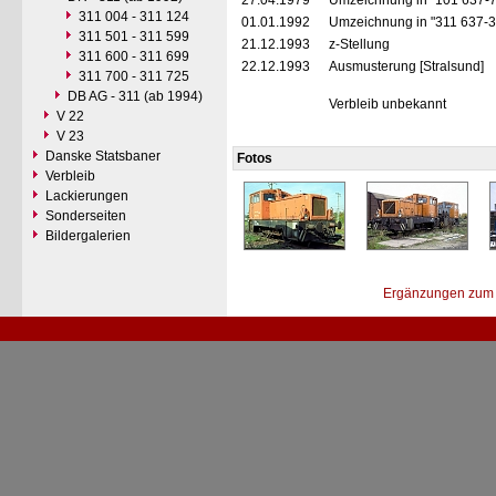
27.04.1979
Umzeichnung in "101 637-
311 004 - 311 124
01.01.1992
Umzeichnung in "311 637-
311 501 - 311 599
21.12.1993
z-Stellung
311 600 - 311 699
22.12.1993
Ausmusterung [Stralsund]
311 700 - 311 725
DB AG - 311 (ab 1994)
Verbleib unbekannt
V 22
V 23
Danske Statsbaner
Fotos
Verbleib
Lackierungen
Sonderseiten
Bildergalerien
Ergänzungen zum 