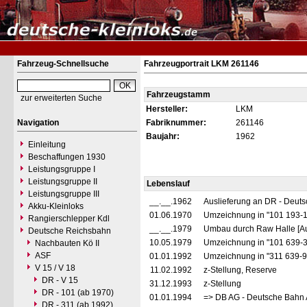
Fahrzeug-Schnellsuche
Fahrzeugportrait LKM 261146
Fahrzeugstamm
zur erweiterten Suche
Hersteller:
LKM
Navigation
Fabriknummer:
261146
Baujahr:
1962
Einleitung
Beschaffungen 1930
Leistungsgruppe I
Leistungsgruppe II
Lebenslauf
Leistungsgruppe III
__.__.1962
Auslieferung an DR - Deut
Akku-Kleinloks
01.06.1970
Umzeichnung in "101 193-
Rangierschlepper Kdl
__.__.1979
Umbau durch Raw Halle [Au
Deutsche Reichsbahn
10.05.1979
Umzeichnung in "101 639-
Nachbauten Kö II
ASF
01.01.1992
Umzeichnung in "311 639-
V 15 / V 18
11.02.1992
z-Stellung, Reserve
DR - V 15
31.12.1993
z-Stellung
DR - 101 (ab 1970)
01.01.1994
=> DB AG - Deutsche Bahn 
DR - 311 (ab 1992)