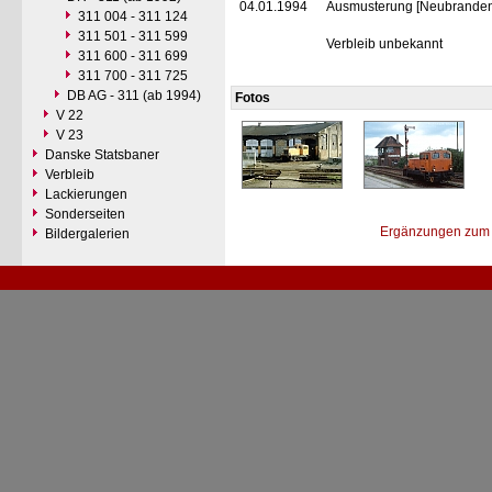
04.01.1994
Ausmusterung [Neubranden
311 004 - 311 124
311 501 - 311 599
Verbleib unbekannt
311 600 - 311 699
311 700 - 311 725
DB AG - 311 (ab 1994)
Fotos
V 22
V 23
Danske Statsbaner
Verbleib
Lackierungen
Sonderseiten
Ergänzungen zum 
Bildergalerien