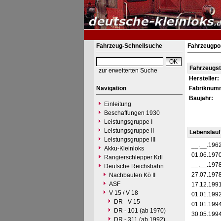
Fahrzeug-Schnellsuche
Fahrzeugpor
Fahrzeugs
zur erweiterten Suche
Hersteller:
Navigation
Fabriknum
Baujahr:
Einleitung
Beschaffungen 1930
Leistungsgruppe I
Leistungsgruppe II
Lebenslauf
Leistungsgruppe III
__.__.196
Akku-Kleinloks
01.06.197
Rangierschlepper Kdl
__.__.197
Deutsche Reichsbahn
27.07.197
Nachbauten Kö II
ASF
17.12.199
V 15 / V 18
01.01.199
DR - V 15
01.01.199
DR - 101 (ab 1970)
30.05.199
DR - 311 (ab 1992)