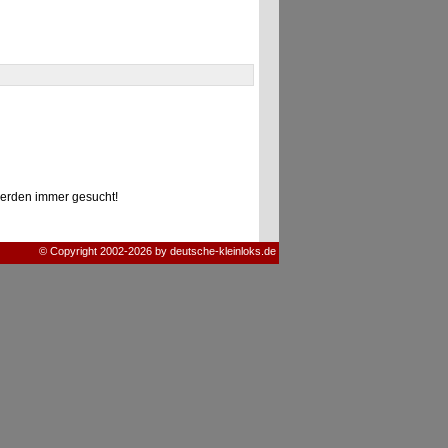
erden immer gesucht!
© Copyright 2002-2026 by deutsche-kleinloks.de