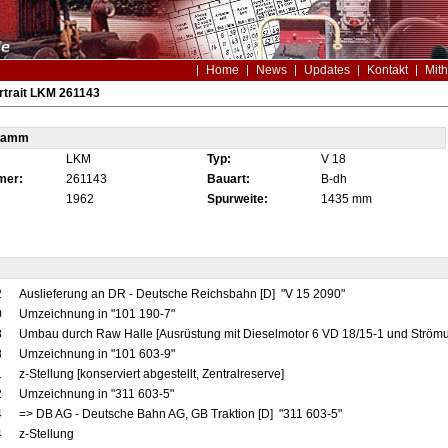
Home
News
Updates
Kontakt
Mith
trait LKM 261143
tamm
LKM
Typ:
V 18
mer:
261143
Bauart:
B-dh
1962
Spurweite:
1435 mm
2
Auslieferung an DR - Deutsche Reichsbahn [D] "V 15 2090"
0
Umzeichnung in "101 190-7"
8
Umbau durch Raw Halle [Ausrüstung mit Dieselmotor 6 VD 18/15-1 und Ström
8
Umzeichnung in "101 603-9"
1
z-Stellung [konserviert abgestellt, Zentralreserve]
2
Umzeichnung in "311 603-5"
4
=> DB AG - Deutsche Bahn AG, GB Traktion [D] "311 603-5"
4
z-Stellung