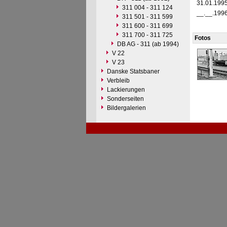
31.01.199
311 004 - 311 124
__.__.199
311 501 - 311 599
311 600 - 311 699
311 700 - 311 725
Fotos
DB AG - 311 (ab 1994)
V 22
V 23
Danske Statsbaner
Verbleib
Lackierungen
Sonderseiten
Bildergalerien