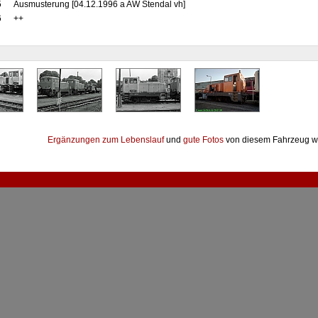
5
Ausmusterung [04.12.1996 a AW Stendal vh]
6
++
Ergänzungen zum Lebenslauf
und
gute Fotos
von diesem Fahrzeug w