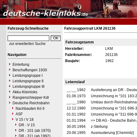
Fahrzeug-Schnellsuche
Fahrzeugportrait LKM 261136
Fahrzeugstamm
zur erweiterten Suche
Hersteller:
LKM
Navigation
Fabriknummer:
261136
Baujahr:
1962
Einleitung
Beschaffungen 1930
Leistungsgruppe I
Leistungsgruppe II
Lebenslauf
Leistungsgruppe III
__.__.1962
Auslieferung an DR - Deut
Akku-Kleinloks
01.06.1970
Umzeichnung in "101 183-
Rangierschlepper Kdl
__.__.1980
Umbau durch Reichsbahnau
Deutsche Reichsbahn
12.12.1980
Umzeichnung in "101 696-
Nachbauten Kö II
ASF
01.01.1992
Umzeichnung in "311 696-
V 15 / V 18
01.01.1994
=> DB AG - Deutsche Bahn 
DR - V 15
30.05.1994
z-Stellung
DR - 101 (ab 1970)
20.06.1995
Ausmusterung [Chemnitz]
DR - 311 (ab 1992)