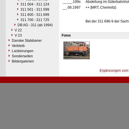
__.__.199x
Abstellung im Güterbahnhof
311 004 - 311 124
__.06.1997
++ [MRT, Chemnitz]
311 501 - 311 599
311 600 - 311 699
311 700 - 311 725
Bei der 311 696-9 der Sac
DB AG - 311 (ab 1994)
V 22
V 23
Fotos
Danske Statsbaner
Verbleib
Lackierungen
Sonderseiten
Bildergalerien
Ergänzungen zum 