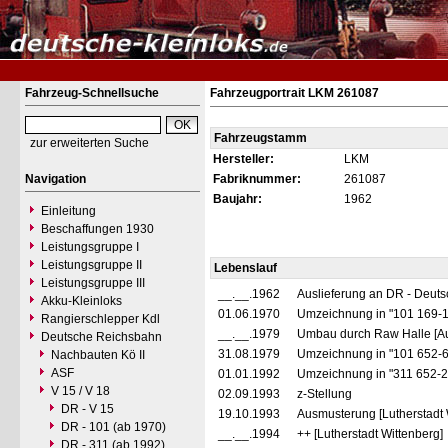
Fahrzeug-Schnellsuche
Fahrzeugportrait LKM 261087
Fahrzeugstamm
zur erweiterten Suche
Hersteller:
LKM
Navigation
Fabriknummer:
261087
Baujahr:
1962
Einleitung
Beschaffungen 1930
Leistungsgruppe I
Leistungsgruppe II
Lebenslauf
Leistungsgruppe III
__.__.1962
Auslieferung an DR - Deut
Akku-Kleinloks
01.06.1970
Umzeichnung in "101 169-
Rangierschlepper Kdl
__.__.1979
Umbau durch Raw Halle [Au
Deutsche Reichsbahn
31.08.1979
Umzeichnung in "101 652-
Nachbauten Kö II
ASF
01.01.1992
Umzeichnung in "311 652-
V 15 / V 18
02.09.1993
z-Stellung
DR - V 15
19.10.1993
Ausmusterung [Lutherstadt 
DR - 101 (ab 1970)
__.__.1994
++ [Lutherstadt Wittenberg]
DR - 311 (ab 1992)