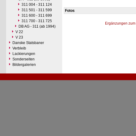
311 004 - 311 124
311 501 - 311 599
Fotos
311 600 - 311 699
311 700 - 311 725
Ergänzungen zum 
DB AG - 311 (ab 1994)
V 22
V 23
Danske Statsbaner
Verbleib
Lackierungen
Sonderseiten
Bildergalerien