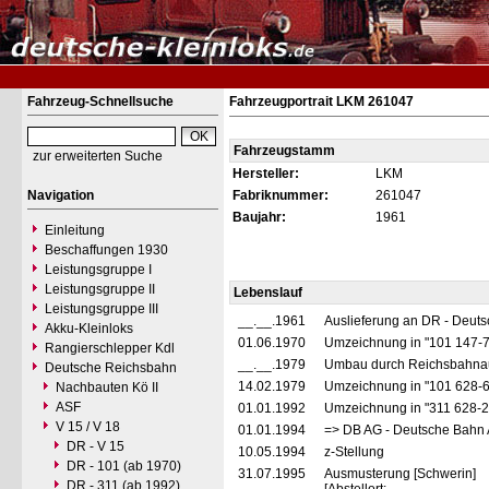
Fahrzeug-Schnellsuche
Fahrzeugportrait LKM 261047
Fahrzeugstamm
zur erweiterten Suche
Hersteller:
LKM
Navigation
Fabriknummer:
261047
Baujahr:
1961
Einleitung
Beschaffungen 1930
Leistungsgruppe I
Leistungsgruppe II
Lebenslauf
Leistungsgruppe III
__.__.1961
Auslieferung an DR - Deut
Akku-Kleinloks
01.06.1970
Umzeichnung in "101 147-
Rangierschlepper Kdl
__.__.1979
Umbau durch Reichsbahnau
Deutsche Reichsbahn
14.02.1979
Umzeichnung in "101 628-
Nachbauten Kö II
ASF
01.01.1992
Umzeichnung in "311 628-
V 15 / V 18
01.01.1994
=> DB AG - Deutsche Bahn 
DR - V 15
10.05.1994
z-Stellung
DR - 101 (ab 1970)
31.07.1995
Ausmusterung [Schwerin]
DR - 311 (ab 1992)