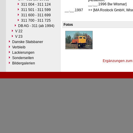
[Abstellort:
__.__.1996 Bw Wismar]
311 004 - 311 124
311 501 - 311 599
__.__.1997
++ [MA Rostock GmbH, Wis
311 600 - 311 699
311 700 - 311 725
Fotos
DB AG - 311 (ab 1994)
V 22
V 23
Danske Statsbaner
Verbleib
Lackierungen
Sonderseiten
Ergänzungen zum 
Bildergalerien