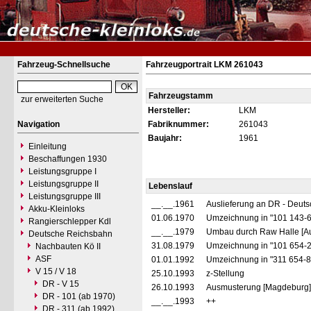
Fahrzeug-Schnellsuche
Fahrzeugportrait LKM 261043
Fahrzeugstamm
zur erweiterten Suche
Hersteller:
LKM
Navigation
Fabriknummer:
261043
Baujahr:
1961
Einleitung
Beschaffungen 1930
Leistungsgruppe I
Leistungsgruppe II
Lebenslauf
Leistungsgruppe III
__.__.1961
Auslieferung an DR - Deut
Akku-Kleinloks
01.06.1970
Umzeichnung in "101 143-
Rangierschlepper Kdl
__.__.1979
Umbau durch Raw Halle [Au
Deutsche Reichsbahn
31.08.1979
Umzeichnung in "101 654-
Nachbauten Kö II
ASF
01.01.1992
Umzeichnung in "311 654-
V 15 / V 18
25.10.1993
z-Stellung
DR - V 15
26.10.1993
Ausmusterung [Magdeburg]
DR - 101 (ab 1970)
__.__.1993
++
DR - 311 (ab 1992)