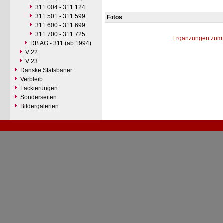
311 004 - 311 124
311 501 - 311 599
Fotos
311 600 - 311 699
311 700 - 311 725
Ergänzungen zum 
DB AG - 311 (ab 1994)
V 22
V 23
Danske Statsbaner
Verbleib
Lackierungen
Sonderseiten
Bildergalerien