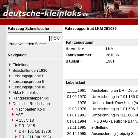
Fahrzeug-Schnellsuche
Fahrzeugportrait LKM 261036
Fahrzeugstamm
zur erweiterten Suche
Hersteller:
LKM
Navigation
Fabriknummer:
261036
Baujahr:
1961
Einleitung
Beschaffungen 1930
Leistungsgruppe I
Leistungsgruppe II
Lebenslauf
Leistungsgruppe III
__.__.1961
Auslieferung an DR - Deut
Akku-Kleinloks
01.06.1970
Umzeichnung in "101 136-
Rangierschlepper Kdl
__.__.1978
Umbau durch Raw Halle [Au
Deutsche Reichsbahn
19.08.1978
Umzeichnung in "101 606-
Nachbauten Kö II
ASF
01.01.1992
Umzeichnung in "311 606-
V 15 / V 18
01.01.1994
=> DB AG - Deutsche Bahn 
DR - V 15
21.11.1995
z-Stellung
DR - 101 (ab 1970)
20.12.1995
Ausmusterung [Leipzig Süd
DR - 311 (ab 1992)