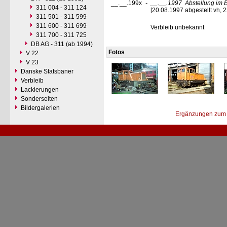
__.__.199x
-
__.__.1997
Abstellung im 
311 004 - 311 124
[20.08.1997 abgestellt vh, 
311 501 - 311 599
311 600 - 311 699
Verbleib unbekannt
311 700 - 311 725
DB AG - 311 (ab 1994)
Fotos
V 22
V 23
Danske Statsbaner
Verbleib
Lackierungen
Sonderseiten
Bildergalerien
Ergänzungen zum 