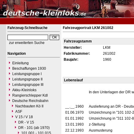
Fahrzeug-Schnellsuche
Fahrzeugportrait LKM 261002
Fahrzeugstamm
zur erweiterten Suche
Hersteller:
LKM
Navigation
Fabriknummer:
261002
Baujahr:
1960
Einleitung
Beschaffungen 1930
Leistungsgruppe I
Leistungsgruppe II
Lebenslauf
Leistungsgruppe III
Akku-Kleinloks
In den Unterlagen der DR w
Rangierschlepper Kdl
Deutsche Reichsbahn
Nachbauten Kö II
__.__.1960
Auslieferung an DR - Deut
ASF
01.06.1970
Umzeichnung in "101 102-
V 15 / V 18
01.01.1992
Umzeichnung in "311 102-
DR - V 15
13.01.1993
z-Stellung
DR - 101 (ab 1970)
22.12.1993
Ausmusterung
101 001 - 101 015