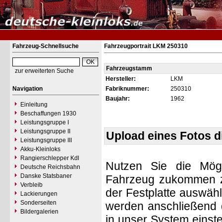
Fahrzeug-Schnellsuche
Fahrzeugportrait LKM 250310
Fahrzeugstamm
zur erweiterten Suche
Hersteller:
LKM
Navigation
Fabriknummer:
250310
Baujahr:
1962
Einleitung
Beschaffungen 1930
Leistungsgruppe I
Leistungsgruppe II
Upload eines Fotos 
Leistungsgruppe III
Akku-Kleinloks
Rangierschlepper Kdl
Nutzen Sie die Mögl
Deutsche Reichsbahn
Danske Statsbaner
Fahrzeug zukommen zu 
Verbleib
der Festplatte auswäh
Lackierungen
Sonderseiten
werden anschließend d
Bildergalerien
in unser System einste