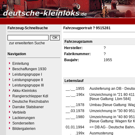
Fahrzeug-Schnellsuche
Fahrzeugportrait ? 9515281
Fahrzeugstamm
zur erweiterten Suche
Hersteller:
?
Navigation
Fabriknummer:
?
Baujahr:
1955
Einleitung
Beschaffungen 1930
Leistungsgruppe I
Leistungsgruppe II
Lebenslauf
Leistungsgruppe III
__.__.1955
Auslieferung an DB - Deut
Akku-Kleinloks
__.__.196x
Umzeichnung in "21 80 411
Rangierschlepper Kdl
[Neue Gattung: Lbm 584]
Deutsche Reichsbahn
__.__.1978
Umbau [Neue Gattung: Wagen 
Danske Statsbaner
__.03.1978
Umzeichnung in "30 80 951
Verbleib
__.__.1980
Umzeichnung in "40 80 951
Lackierungen
[Neue Gattung: Wagen für Kl
Sonderseiten
01.01.1994
=> DB AG - Deutsche Bahn 
Bildergalerien
__.__.199x
Ausmusterung