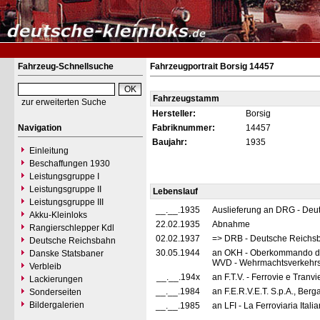
Fahrzeug-Schnellsuche
Fahrzeugportrait Borsig 14457
Fahrzeugstamm
zur erweiterten Suche
Hersteller:
Borsig
Navigation
Fabriknummer:
14457
Baujahr:
1935
Einleitung
Beschaffungen 1930
Leistungsgruppe I
Leistungsgruppe II
Lebenslauf
Leistungsgruppe III
__.__.1935
Auslieferung an DRG - Deu
Akku-Kleinloks
22.02.1935
Abnahme
Rangierschlepper Kdl
02.02.1937
=> DRB - Deutsche Reichs
Deutsche Reichsbahn
30.05.1944
an OKH - Oberkommando de
Danske Statsbaner
WVD - Wehrmachtsverkehrsdi
Verbleib
__.__.194x
an F.T.V. - Ferrovie e Tranvi
Lackierungen
__.__.1984
an F.E.R.V.E.T. S.p.A., Berg
Sonderseiten
Bildergalerien
__.__.1985
an LFI - La Ferroviaria Itali