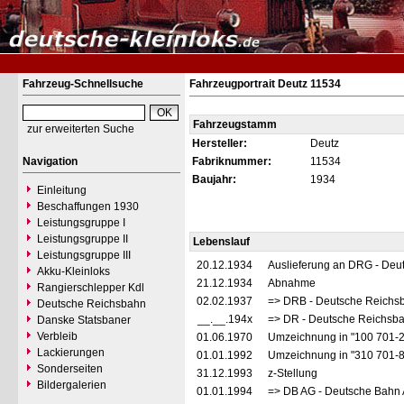
Fahrzeug-Schnellsuche
Fahrzeugportrait Deutz 11534
Fahrzeugstamm
zur erweiterten Suche
Hersteller:
Deutz
Navigation
Fabriknummer:
11534
Baujahr:
1934
Einleitung
Beschaffungen 1930
Leistungsgruppe I
Leistungsgruppe II
Lebenslauf
Leistungsgruppe III
20.12.1934
Auslieferung an DRG - Deu
Akku-Kleinloks
21.12.1934
Abnahme
Rangierschlepper Kdl
02.02.1937
=> DRB - Deutsche Reichs
Deutsche Reichsbahn
__.__.194x
=> DR - Deutsche Reichsba
Danske Statsbaner
Verbleib
01.06.1970
Umzeichnung in "100 701-
Lackierungen
01.01.1992
Umzeichnung in "310 701-
Sonderseiten
31.12.1993
z-Stellung
Bildergalerien
01.01.1994
=> DB AG - Deutsche Bahn 