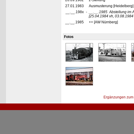
26.09.1982
z-Stellung
27.01.1983
Ausmusterung [Heidelberg]
__.__.198x
-
__.__.1985
Abstellung im
[25.04.1984 vh, 03.08.1984
__.__.1985
++ [AW Nürnberg]
Fotos
Ergänzungen zum 