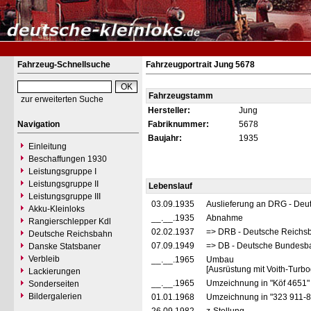
Fahrzeug-Schnellsuche
Fahrzeugportrait Jung 5678
Fahrzeugstamm
zur erweiterten Suche
Hersteller:
Jung
Navigation
Fabriknummer:
5678
Baujahr:
1935
Einleitung
Beschaffungen 1930
Leistungsgruppe I
Leistungsgruppe II
Lebenslauf
Leistungsgruppe III
03.09.1935
Auslieferung an DRG - Deu
Akku-Kleinloks
__.__.1935
Abnahme
Rangierschlepper Kdl
02.02.1937
=> DRB - Deutsche Reichs
Deutsche Reichsbahn
07.09.1949
=> DB - Deutsche Bundesb
Danske Statsbaner
Verbleib
__.__.1965
Umbau
[Ausrüstung mit Voith-Turbo
Lackierungen
__.__.1965
Umzeichnung in "Köf 4651
Sonderseiten
Bildergalerien
01.01.1968
Umzeichnung in "323 911-