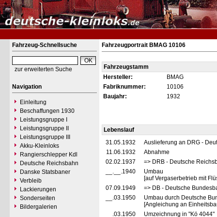
Fahrzeug-Schnellsuche
Fahrzeugportrait BMAG 10106
Fahrzeugstamm
zur erweiterten Suche
Hersteller:
BMAG
Navigation
Fabriknummer:
10106
Baujahr:
1932
Einleitung
Beschaffungen 1930
Leistungsgruppe I
Leistungsgruppe II
Lebenslauf
Leistungsgruppe III
31.05.1932
Auslieferung an DRG - Deu
Akku-Kleinloks
11.06.1932
Abnahme
Rangierschlepper Kdl
02.02.1937
=> DRB - Deutsche Reichs
Deutsche Reichsbahn
__.__.1940
Umbau
Danske Statsbaner
[auf Vergaserbetrieb mit Flü
Verbleib
07.09.1949
=> DB - Deutsche Bundesb
Lackierungen
__.03.1950
Umbau durch Deutsche Bu
Sonderseiten
[Angleichung an Einheitsba
Bildergalerien
__.03.1950
Umzeichnung in "Kö 4044"