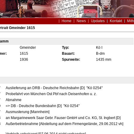
Home
News
Updates
Kontakt
Mith
trait Gmeinder 1615
tamm
Gmeinder
Typ:
Kö I
mer:
1615
Bauart:
B-dm
1936
Spurweite:
1435 mm
7
Auslieferung an DRB - Deutsche Reichsbahn [D] "Kö 0254"
7
Probefahrt von München Ost Pbf nach Deisenhofen u. z.
7
Abnahme
9
=> DB - Deutsche Bundesbahn [D] "Kö 0254"
7
Ausmusterung [Mannheim]
8
an Margarinewerk Saar Gebr. Fauser GmbH und Co. KG, St. Ingbert [D]
8
Außerbetriebnahme [Abstellung auf dem Firmengelände, 29.06.2012 vh]