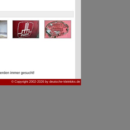
erden immer gesucht!
© Copyright 2002-2026 by deutsche-kleinloks.de