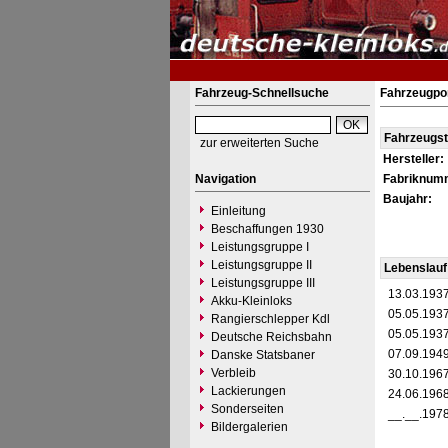
Fahrzeug-Schnellsuche
Fahrzeugpor
Fahrzeugs
zur erweiterten Suche
Hersteller:
Navigation
Fabriknum
Baujahr:
Einleitung
Beschaffungen 1930
Leistungsgruppe I
Leistungsgruppe II
Lebenslauf
Leistungsgruppe III
13.03.193
Akku-Kleinloks
05.05.193
Rangierschlepper Kdl
05.05.193
Deutsche Reichsbahn
07.09.194
Danske Statsbaner
Verbleib
30.10.196
Lackierungen
24.06.196
Sonderseiten
__.__.197
Bildergalerien